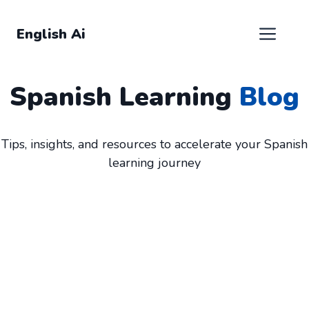
跳
至
菜
English Ai
内
容
单
Spanish Learning
Blog
Tips, insights, and resources to accelerate your Spanish
learning journey